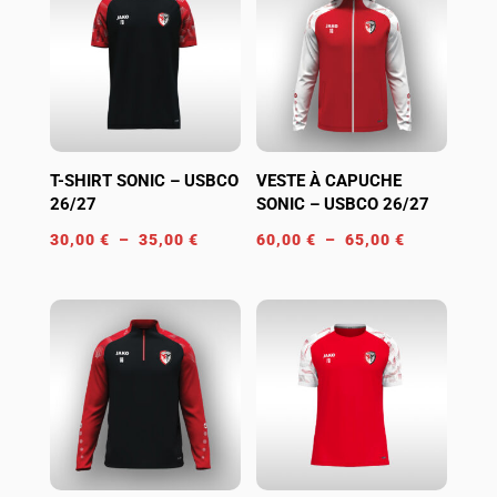
à
à
70,00 €
70,00 €
T-SHIRT SONIC – USBCO
VESTE À CAPUCHE
26/27
SONIC – USBCO 26/27
Plage
Plage
30,00
€
–
35,00
€
60,00
€
–
65,00
€
de
de
prix :
prix :
30,00 €
60,00 €
à
à
35,00 €
65,00 €