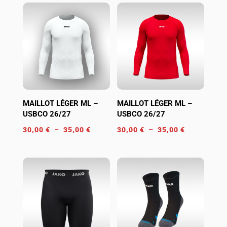
MAILLOT LÉGER ML –
MAILLOT LÉGER ML –
USBCO 26/27
USBCO 26/27
Plage
Plage
30,00
€
–
35,00
€
30,00
€
–
35,00
€
de
de
prix :
prix :
30,00 €
30,00 €
à
à
35,00 €
35,00 €