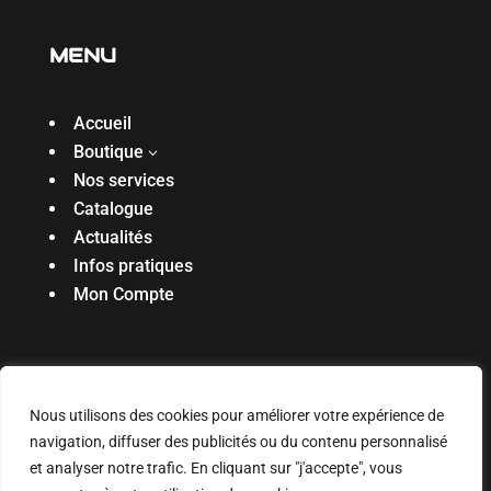
MENU
Accueil
Boutique
3
Nos services
Catalogue
Actualités
Infos pratiques
Mon Compte
Réalisé par l’agence
Digiibuz
🐝
Copyright ©
Nous utilisons des cookies pour améliorer votre expérience de
2025. Tous droits réservés
navigation, diffuser des publicités ou du contenu personnalisé
Mentions légales & politique de confidentialité
|
et analyser notre trafic. En cliquant sur "j'accepte", vous
Connexion