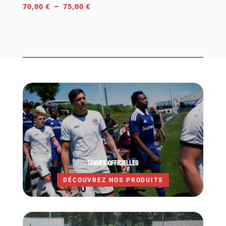
Plage
70,00
€
–
75,00
€
de
prix :
70,00 €
à
75,00 €
TENUES OFFICIELLES
DÉCOUVREZ NOS PRODUITS