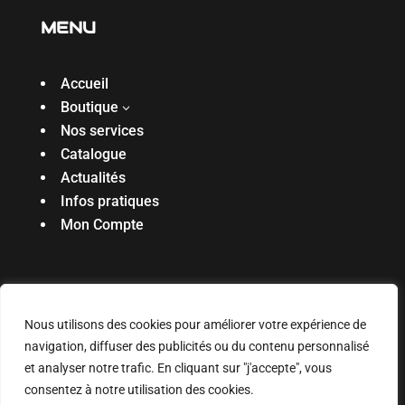
MENU
Accueil
Boutique
3
Nos services
Catalogue
Actualités
Infos pratiques
Mon Compte
Réalisé par l’agence
Digiibuz
🐝
Copyright ©
Nous utilisons des cookies pour améliorer votre expérience de
2025. Tous droits réservés
navigation, diffuser des publicités ou du contenu personnalisé
Mentions légales & politique de confidentialité
|
et analyser notre trafic. En cliquant sur "j'accepte", vous
Connexion
consentez à notre utilisation des cookies.