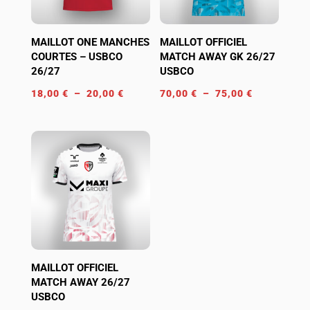
MAILLOT ONE MANCHES
MAILLOT OFFICIEL
COURTES – USBCO
MATCH AWAY GK 26/27
26/27
USBCO
Plage
Plage
18,00
€
–
20,00
€
70,00
€
–
75,00
€
de
de
prix :
prix :
18,00 €
70,00 €
à
à
20,00 €
75,00 €
MAILLOT OFFICIEL
MATCH AWAY 26/27
USBCO