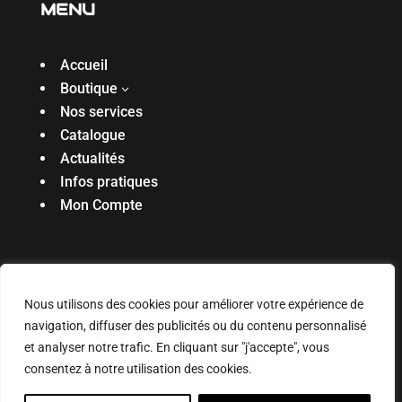
MENU
Accueil
Boutique
3
Nos services
Catalogue
Actualités
Infos pratiques
Mon Compte
Réalisé par l’agence
Digiibuz
🐝
Copyright ©
Nous utilisons des cookies pour améliorer votre expérience de
2025. Tous droits réservés
navigation, diffuser des publicités ou du contenu personnalisé
Mentions légales & politique de confidentialité
|
et analyser notre trafic. En cliquant sur "j'accepte", vous
Connexion
consentez à notre utilisation des cookies.
0