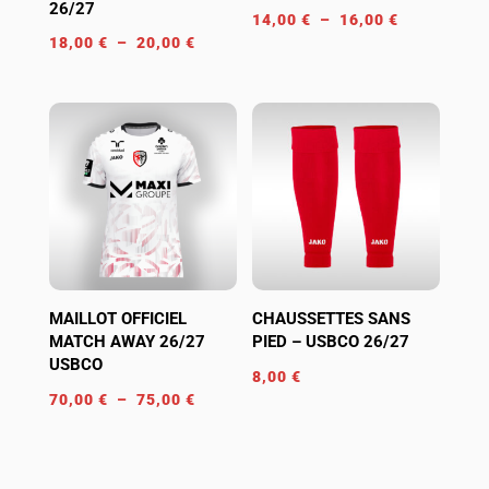
26/27
Plage
14,00
€
–
16,00
€
Plage
18,00
€
–
20,00
€
de
de
prix :
prix :
14,00 €
18,00 €
à
à
16,00 €
20,00 €
MAILLOT OFFICIEL
CHAUSSETTES SANS
MATCH AWAY 26/27
PIED – USBCO 26/27
USBCO
8,00
€
Plage
70,00
€
–
75,00
€
de
prix :
70,00 €