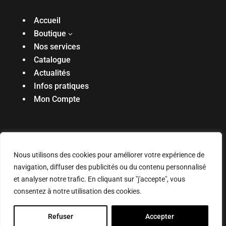
Accueil
Boutique
3
Nos services
Catalogue
Actualités
Infos pratiques
Mon Compte
Réalisé par l’agence
Digiibuz
🐝
Copyright ©
Nous utilisons des cookies pour améliorer votre expérience de
2025. Tous droits réservés
navigation, diffuser des publicités ou du contenu personnalisé
Mentions légales & politique de confidentialité
|
et analyser notre trafic. En cliquant sur "j'accepte", vous
Connexion
consentez à notre utilisation des cookies.
0
Refuser
Accepter