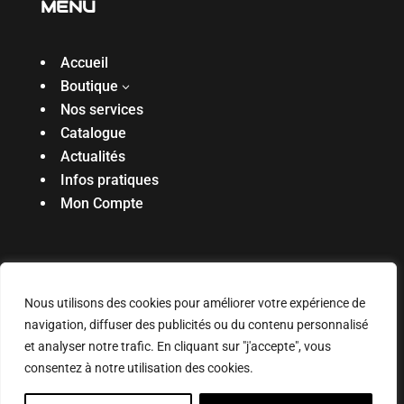
MENU
Accueil
Boutique
3
Nos services
Catalogue
Actualités
Infos pratiques
Mon Compte
Réalisé par l’agence
Digiibuz
🐝
Copyright ©
Nous utilisons des cookies pour améliorer votre expérience de
2025. Tous droits réservés
navigation, diffuser des publicités ou du contenu personnalisé
Mentions légales & politique de confidentialité
|
et analyser notre trafic. En cliquant sur "j'accepte", vous
Connexion
consentez à notre utilisation des cookies.
0