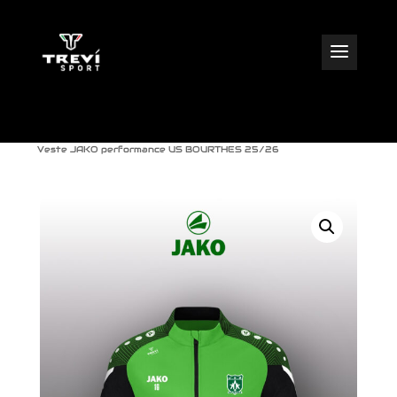
=
Trevisport
Veste JAKO performance US BOURTHES 25/26