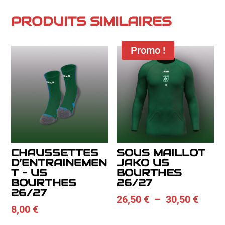
PRODUITS SIMILAIRES
Promo !
CHAUSSETTES
SOUS MAILLOT
D’ENTRAINEMEN
JAKO US
T – US
BOURTHES
BOURTHES
26/27
26/27
Plage
26,50
€
–
30,50
€
8,00
€
de