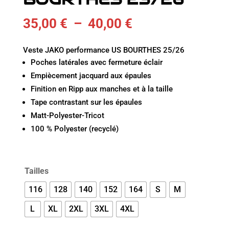
Plage
35,00
€
–
40,00
€
de
prix :
Veste JAKO performance US BOURTHES 25/26
35,00 €
Poches latérales avec fermeture éclair
à
Empiècement jacquard aux épaules
40,00 €
Finition en Ripp aux manches et à la taille
Tape contrastant sur les épaules
Matt-Polyester-Tricot
100 % Polyester (recyclé)
Tailles
116
128
140
152
164
S
M
L
XL
2XL
3XL
4XL