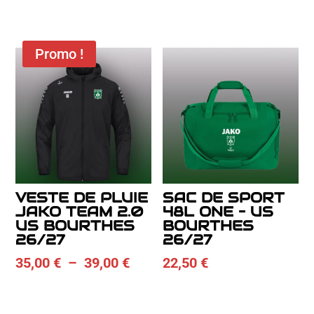
prix :
26,50
à
Promo !
30,50
VESTE DE PLUIE
SAC DE SPORT
JAKO TEAM 2.0
48L ONE – US
US BOURTHES
BOURTHES
26/27
26/27
Plage
35,00
€
–
39,00
€
22,50
€
de
prix :