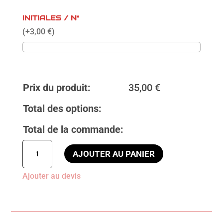
INITIALES / N°
(
+
3,00
€
)
Prix du produit:
35,00
€
Total des options:
Total de la commande:
quantité
AJOUTER AU PANIER
de
Veste
Ajouter au devis
JAKO
performance
US
BOURTHES
25/26