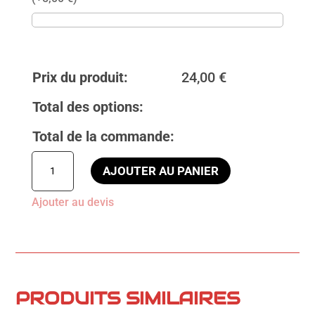
Prix du produit:
24,00
€
Total des options:
Total de la commande:
quantité
AJOUTER AU PANIER
de
Sweat
Ajouter au devis
à
capuche
coton
jaune
ASLB
25/26
PRODUITS SIMILAIRES