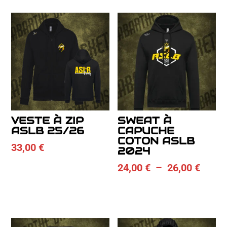
VESTE À ZIP
SWEAT À
ASLB 25/26
CAPUCHE
COTON ASLB
33,00
€
2024
Plage
24,00
€
–
26,00
€
de
prix :
24,00
à