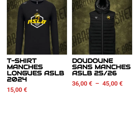
26,00
T-SHIRT
DOUDOUNE
MANCHES
SANS MANCHES
LONGUES ASLB
ASLB 25/26
2024
Plage
36,00
€
–
45,00
€
15,00
€
de
prix :
36,00
à
45,00