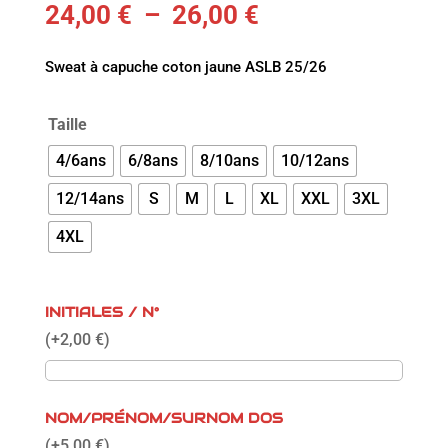
Plage
24,00
€
–
26,00
€
de
prix :
Sweat à capuche coton jaune ASLB 25/26
24,00 €
à
26,00 €
Taille
4/6ans
6/8ans
8/10ans
10/12ans
12/14ans
S
M
L
XL
XXL
3XL
4XL
INITIALES / N°
(
+
2,00
€
)
NOM/PRÉNOM/SURNOM DOS
(
+
5,00
€
)