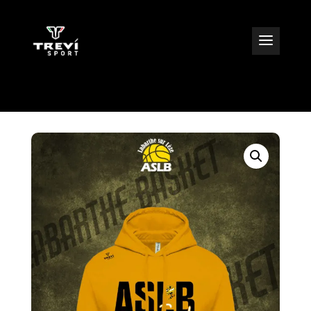
=
Trevisport
Sweat à capuche coton jaune ASLB 25/26